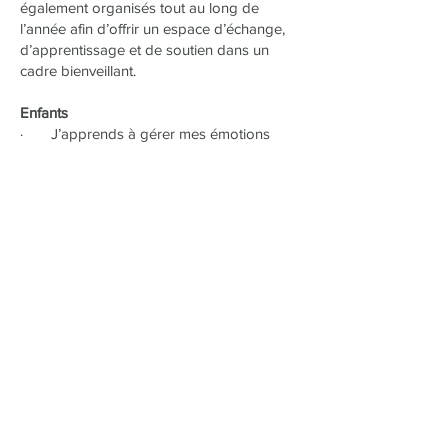
également organisés tout au long de
l’année afin d’offrir un espace d’échange,
d’apprentissage et de soutien dans un
cadre bienveillant.
Enfants
· J’apprends à gérer mes émotions
· Renforcer l’estime de soi chez les
enfants ayant des difficultés
d’apprentissage
· Accompagnement du TDAH
· Prévention et accompagnement
autour du harcèlement
· Apprendre autrement : comprendre
son fonctionnement, développer des
stratégies et reprendre confiance
· Aider l’enfant à trouver ses mots… et
la confiance pour les utiliser
Adultes
· Groupe TDAH/ burnout