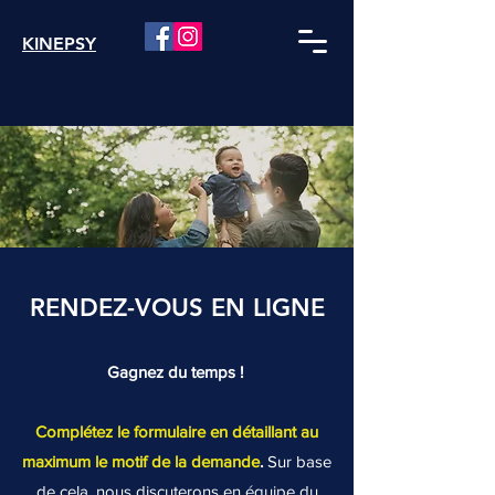
KINEPSY
RENDEZ-VOUS EN LIGNE
Gagnez du temps !
Complétez le formulaire
en détaillant au
maximum le motif de la demande
.
Sur base
de cela, nous discuterons en équipe du