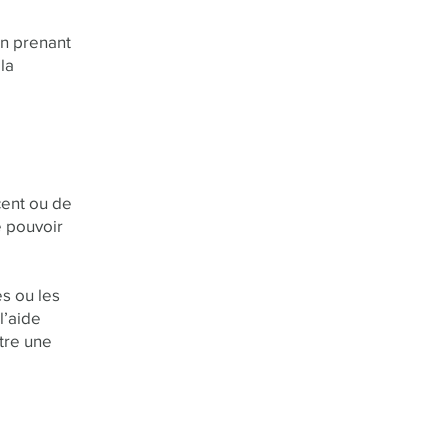
en prenant
la
cent ou de
e pouvoir
es ou les
l’aide
tre une