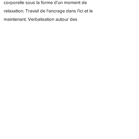
corporelle sous la forme d'un moment de
relaxation. Travail de l'ancrage dans l'ici et le
maintenant. Verbalisation autour des
ressentis et proposition d'exercices
intéressants à réaliser lorsque l'enfant sent
l'anxiété monter. L'objectif ici est de
permettre à l'enfant d'identifier plus
facilement les signaux corporels
annonciateurs d'une montée de stress et
d'agir sur son corps en conséquence.
FEEDBACK :
Vous recevez dans les 7 jours
ouvrables un mini-rapport faisant
globalement état du fonctionnement cognitif
de votre enfant et de ses difficultés.
L'occasion pour vous de comparer ces
données à ce qui se passe à l'école ou à la
maison.